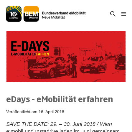
Zum
Inhalt
Suche-
Menü
springen
Schal
Schalter
eDays – eMobilität erfahren
Veröffentlicht am
16. April 2018
SAVE THE DATE: 29. – 30. Juni 2018 / Wien
e:mobil und Instadrive laden im Juni gemeinsam