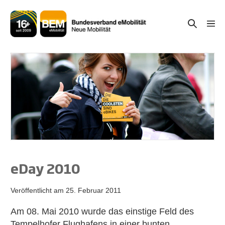
Zum
Inhalt
Suche-
Menü
springen
Schal
Schalter
eDay 2010
Veröffentlicht am
25. Februar 2011
Am 08. Mai 2010 wurde das einstige Feld des
Tempelhofer Flughafens in einer bunten