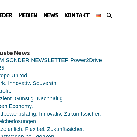
SUCHE-
IEDER
MEDIEN
NEWS
KONTAKT
SCHALTER
uste News
M-SONDER-NEWSLETTER Power2Drive
25
ope United.
rk. Innovativ. Souverän.
rofit.
izient. Günstig. Nachhaltig.
een Economy.
tbewerbsfähig. Innovativ. Zukunftssicher.
eicherlösungen.
zdienlich. Flexibel. Zukunftssicher.
enstwagen neu denken.