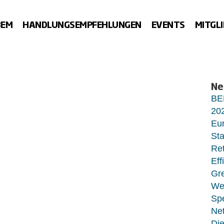
BEM
HANDLUNGSEMPFEHLUNGEN
EVENTS
MITGL
Ne
BE
20
Eur
Sta
Ret
Eff
Gr
Wet
Sp
Net
Di