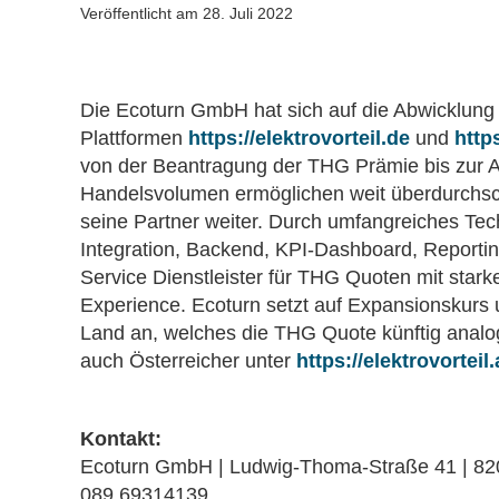
Veröffentlicht am
28. Juli 2022
Die Ecoturn GmbH hat sich auf die Abwicklung 
Plattformen
https://elektrovorteil.de
und
http
von der Beantragung der THG Prämie bis zur
Handelsvolumen ermöglichen weit überdurchsch
seine Partner weiter. Durch umfangreiches Te
Integration, Backend, KPI-Dashboard, Reporting 
Service Dienstleister für THG Quoten mit star
Experience. Ecoturn setzt auf Expansionskurs 
Land an, welches die THG Quote künftig anal
auch Österreicher unter
https://elektrovorteil.
Kontakt:
Ecoturn GmbH | Ludwig-Thoma-Straße 41 | 8
089 69314139