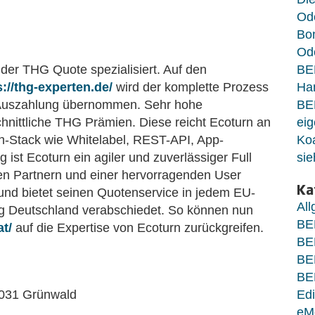
Od
Bo
Ode
der THG Quote spezialisiert. Auf den
BE
s://thg-experten.de/
wird der komplette Prozess
Ha
 Auszahlung übernommen. Sehr hohe
BE
nittliche THG Prämien. Diese reicht Ecoturn an
eig
ch-Stack wie Whitelabel, REST-API, App-
Koa
ist Ecoturn ein agiler und zuverlässiger Full
sie
ken Partnern und einer hervorragenden User
Ka
und bietet seinen Quotenservice in jedem EU-
Al
og Deutschland verabschiedet. So können nun
BE
at/
auf die Expertise von Ecoturn zurückgreifen.
BE
BE
BE
2031 Grünwald
Edi
eM