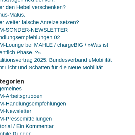
er den Hebel verschenken?
nus-Malus.
r weiter falsche Anreize setzen?
M-SONDER-NEWSLETTER
ndlungsempfehlungen 02
M-Lounge bei MAHLE / chargeBIG / »Was ist
entlich Phase..?«
litionsvertrag 2025: Bundesverband eMobilität
ht Licht und Schatten für die Neue Mobilität
tegorien
lgemeines
M-Arbeitsgruppen
M-Handlungsempfehlungen
M-Newsletter
M-Pressemitteilungen
torial / Ein Kommentar
obile Runden