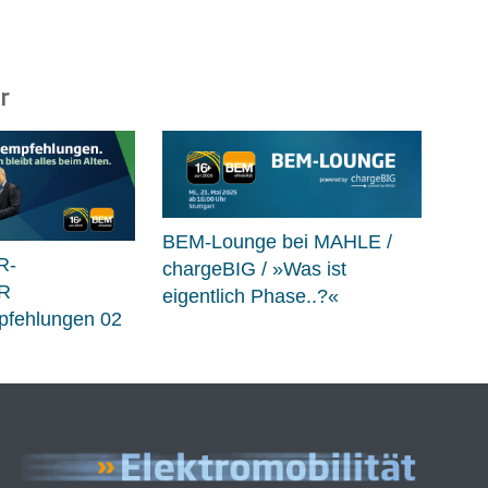
r
BEM-Lounge bei MAHLE /
R-
chargeBIG / »Was ist
R
eigentlich Phase..?«
fehlungen 02