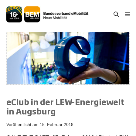
Zum
Inhalt
Suche-
Menü
springen
Schal
Schalter
eClub in der LEW-Energiewelt
in Augsburg
Veröffentlicht am
15. Februar 2018