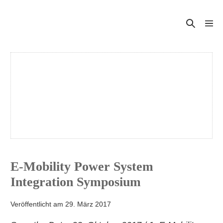
Zum
Inhalt
Suche-
Menü
springen
Schal
Schalter
E-Mobility Power System
Integration Symposium
Veröffentlicht am
29. März 2017