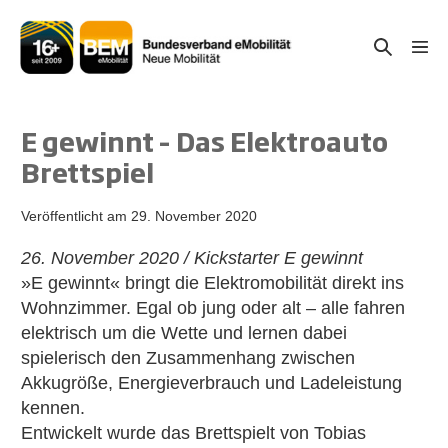
Zum
Inhalt
Suche-
Menü
springen
Schal
Schalter
E gewinnt – Das Elektroauto
Brettspiel
Veröffentlicht am
29. November 2020
26. November 2020 / Kickstarter E gewinnt
»E gewinnt« bringt die Elektromobilität direkt ins
Wohnzimmer. Egal ob jung oder alt – alle fahren
elektrisch um die Wette und lernen dabei
spielerisch den Zusammenhang zwischen
Akkugröße, Energieverbrauch und Ladeleistung
kennen.
Entwickelt wurde das Brettspielt von Tobias