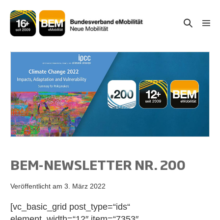
Zum
Inhalt
Suche-
Menü
springen
Schal
Schalter
BEM-NEWSLETTER NR. 200
Veröffentlicht am
3. März 2022
[vc_basic_grid post_type=“ids“
element_width=“12″ item=“7353″