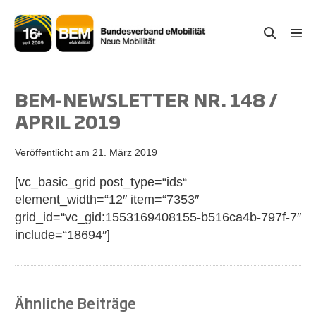
Zum
Inhalt
Suche-
Menü
springen
Schal
Schalter
BEM-NEWSLETTER NR. 148 /
APRIL 2019
Veröffentlicht am
21. März 2019
[vc_basic_grid post_type=“ids“
element_width=“12″ item=“7353″
grid_id=“vc_gid:1553169408155-b516ca4b-797f-7″
include=“18694″]
Ähnliche Beiträge