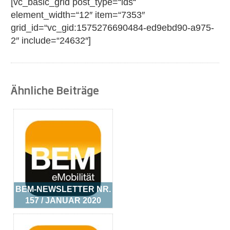
[vc_basic_grid post_type=“ids“
element_width=“12″ item=“7353″
grid_id=“vc_gid:1575276690484-ed9ebd90-a975-
2″ include=“24632″]
Ähnliche Beiträge
BEM-NEWSLETTER NR.
157 / JANUAR 2020