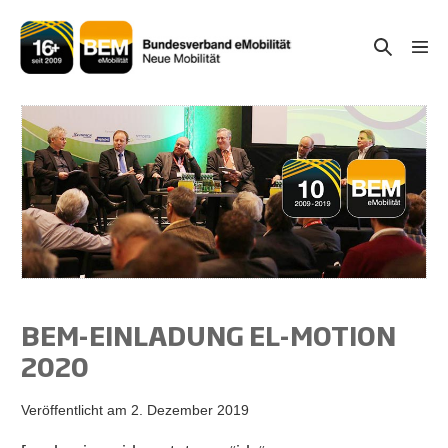
Zum
Inhalt
Suche-
Menü
springen
Schal
Schalter
BEM-EINLADUNG EL-MOTION
2020
Veröffentlicht am
2. Dezember 2019