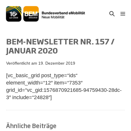
Zum
Inhalt
Suche-
Menü
springen
Schal
Schalter
BEM-NEWSLETTER NR. 157 /
JANUAR 2020
Veröffentlicht am
19. Dezember 2019
[vc_basic_grid post_type=“ids“
element_width=“12″ item=“7353″
grid_id=“vc_gid:1576870921685-94759430-28dc-
3″ include=“24828″]
Ähnliche Beiträge