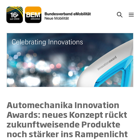
Zum
Inhalt
Suche-
Menü
springen
Schal
Schalter
Automechanika Innovation
Awards: neues Konzept rückt
zukunftweisende Produkte
noch stärker ins Rampenlicht