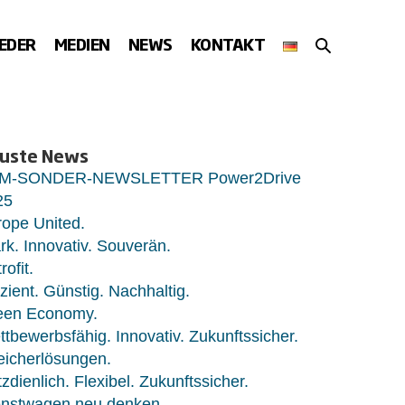
SUCHE-
IEDER
MEDIEN
NEWS
KONTAKT
SCHALTER
uste News
M-SONDER-NEWSLETTER Power2Drive
25
ope United.
rk. Innovativ. Souverän.
rofit.
izient. Günstig. Nachhaltig.
een Economy.
tbewerbsfähig. Innovativ. Zukunftssicher.
eicherlösungen.
zdienlich. Flexibel. Zukunftssicher.
enstwagen neu denken.