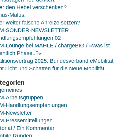
er den Hebel verschenken?
nus-Malus.
r weiter falsche Anreize setzen?
M-SONDER-NEWSLETTER
ndlungsempfehlungen 02
M-Lounge bei MAHLE / chargeBIG / »Was ist
entlich Phase..?«
litionsvertrag 2025: Bundesverband eMobilität
ht Licht und Schatten für die Neue Mobilität
tegorien
lgemeines
M-Arbeitsgruppen
M-Handlungsempfehlungen
M-Newsletter
M-Pressemitteilungen
torial / Ein Kommentar
obile Runden