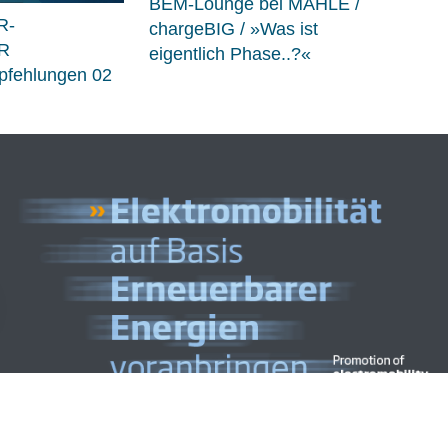
BEM-Lounge bei MAHLE /
R-
chargeBIG / »Was ist
R
eigentlich Phase..?«
fehlungen 02