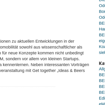
Od
Bo
Ode
BE
Ha
BE
eig
tionen zu aktuellen Entwicklungen in der
Koa
mobilität sowohl aus wissenschaftlicher als
sie
n für neue Konzepte kommen nicht unbedingt
, sondern vor allem von kleinen Startups.
Ka
ea kennenlernen. Neben interessanten Vorträgen
Al
veranstaltung mit Get together „Ideas & Beers
BE
BE
BE
BE
Edi
eM