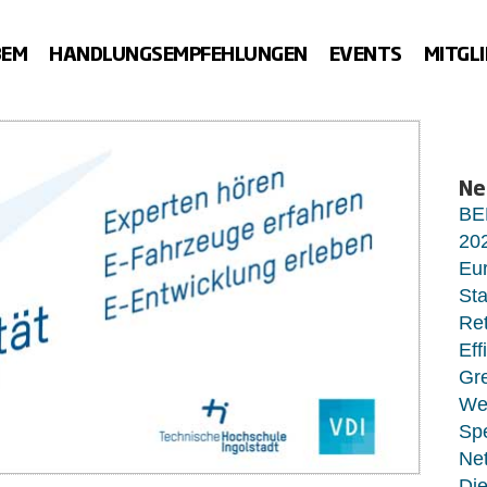
BEM
HANDLUNGSEMPFEHLUNGEN
EVENTS
MITGL
Ne
BE
20
Eur
Sta
Ret
Eff
Gr
Wet
Sp
Net
Di