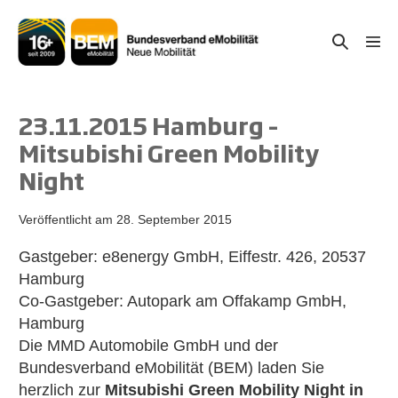
Zum
Inhalt
Suche-
Menü
springen
Schal
Schalter
23.11.2015 Hamburg –
Mitsubishi Green Mobility
Night
Veröffentlicht am
28. September 2015
Gastgeber: e8energy GmbH, Eiffestr. 426, 20537
Hamburg
Co-Gastgeber: Autopark am Offakamp GmbH,
Hamburg
Die MMD Automobile GmbH und der
Bundesverband eMobilität (BEM) laden Sie
herzlich zur
Mitsubishi Green Mobility Night in