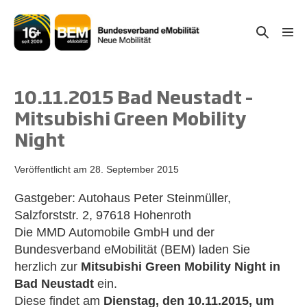
Zum
Inhalt
Suche-
Menü
springen
Schal
Schalter
10.11.2015 Bad Neustadt –
Mitsubishi Green Mobility
Night
Veröffentlicht am
28. September 2015
Gastgeber: Autohaus Peter Steinmüller,
Salzforststr. 2, 97618 Hohenroth
Die MMD Automobile GmbH und der
Bundesverband eMobilität (BEM) laden Sie
herzlich zur
Mitsubishi Green Mobility Night in
Bad Neustadt
ein.
Diese findet am
Dienstag, den 10.11.2015, um