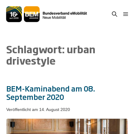
Zum
Inhalt
Suche-
Menü
springen
Schal
Schalter
Schlagwort:
urban
drivestyle
BEM-Kaminabend am 08.
September 2020
Veröffentlicht am
14. August 2020
BEM-
Kaminabend