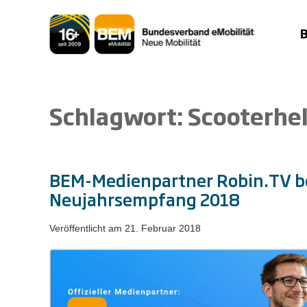
Zum
Inhalt
springen
Schlagwort:
Scooterhe
BEM-Medienpartner Robin.TV be
Neujahrsempfang 2018
Veröffentlicht am
21. Februar 2018
BEM-
Medienpartner
Robin.TV