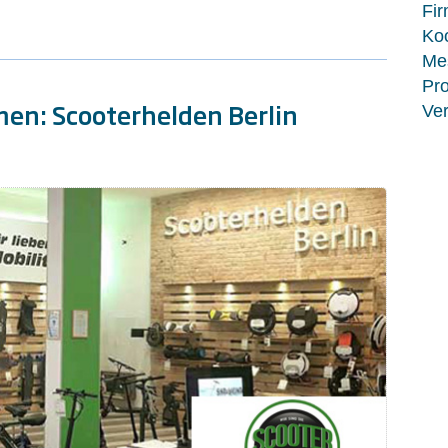
Fir
Koo
Me
Pro
n: Scooterhelden Berlin
Ver