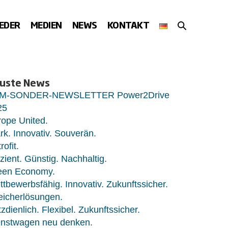
SUCHE-
IEDER
MEDIEN
NEWS
KONTAKT
SCHALTER
uste News
M-SONDER-NEWSLETTER Power2Drive
25
ope United.
rk. Innovativ. Souverän.
rofit.
izient. Günstig. Nachhaltig.
een Economy.
tbewerbsfähig. Innovativ. Zukunftssicher.
eicherlösungen.
zdienlich. Flexibel. Zukunftssicher.
enstwagen neu denken.