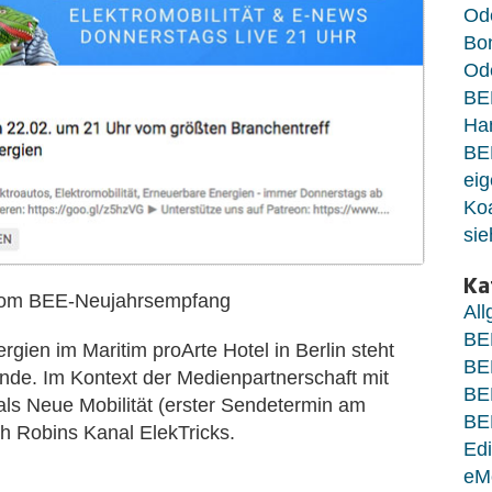
Od
Bo
Ode
BE
Ha
BE
eig
Koa
sie
Ka
g vom BEE-Neujahrsempfang
Al
BE
gien im Maritim proArte Hotel in Berlin steht
BE
nde. Im Kontext der Medienpartnerschaft mit
BE
s Neue Mobilität (erster Sendetermin am
BE
h Robins Kanal ElekTricks.
Edi
eM