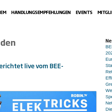
BEM
HANDLUNGSEMPFEHLUNGEN
EVENTS
MITGL
lden
Ne
BE
20
Eur
richtet live vom BEE-
Sta
Ret
Eff
Gr
Wet
Sp
Net
Di