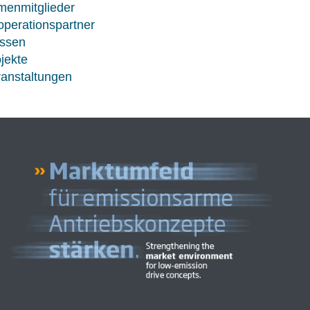
menmitglieder
perationspartner
ssen
jekte
anstaltungen