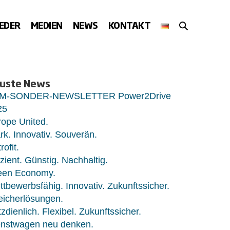
SUCHE-
IEDER
MEDIEN
NEWS
KONTAKT
SCHALTER
uste News
M-SONDER-NEWSLETTER Power2Drive
25
ope United.
rk. Innovativ. Souverän.
rofit.
izient. Günstig. Nachhaltig.
een Economy.
tbewerbsfähig. Innovativ. Zukunftssicher.
eicherlösungen.
zdienlich. Flexibel. Zukunftssicher.
enstwagen neu denken.