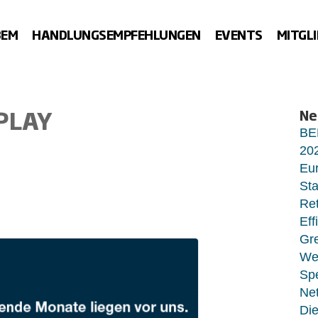
BEM
HANDLUNGSEMPFEHLUNGEN
EVENTS
MITGL
PLAY
Ne
BE
20
Eur
Sta
Ret
Eff
Gr
Wet
Sp
Net
Di