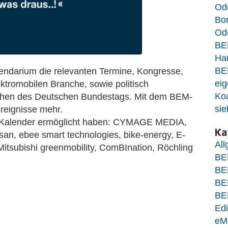
Od
Bo
Ode
BE
Ha
BE
endarium die relevanten Termine, Kongresse,
eig
tromobilen Branche, sowie politisch
Koa
wochen des Deutschen Bundestags. Mit dem BEM-
sie
Ereignisse mehr.
n Kalender ermöglicht haben: CYMAGE MEDIA,
Ka
san, ebee smart technologies, bike-energy, E-
Al
Mitsubishi greenmobility, ComBInation, Röchling
BE
BE
BE
BE
Edi
eM