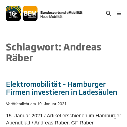
Zum
Inhalt
Suche-
Menü
springen
Schal
Schalter
Schlagwort:
Andreas
Räber
Elektromobilität – Hamburger
Firmen investieren in Ladesäulen
Veröffentlicht am
10. Januar 2021
15. Januar 2021 / Artikel erschienen im Hamburger
Abendblatt / Andreas Räber, GF Räber