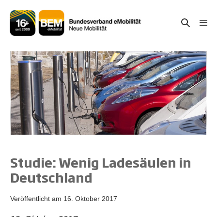
Zum
Inhalt
Suche-
Menü
springen
Schal
Schalter
Studie: Wenig Ladesäulen in
Deutschland
Veröffentlicht am
16. Oktober 2017