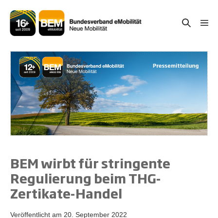
Zum
Inhalt
Suche-
Menü
springen
Schal
Schalter
BEM wirbt für stringente
Regulierung beim THG-
Zertikate-Handel
Veröffentlicht am
20. September 2022