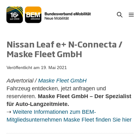
Zum
Inhalt
Suche-
Menü
springen
Schal
Schalter
Nissan Leaf e+ N-Connecta /
Maske Fleet GmbH
Veröffentlicht am
19. Mai 2021
Advertorial /
Maske Fleet GmbH
Fahrzeug entdecken, jetzt anfragen und
reservieren.
Maske Fleet GmbH – Der Spezialist
für Auto-Langzeitmiete.
⇢
Weitere Informationen zum BEM-
Mitgliedsunternehmen Maske Fleet finden Sie hier