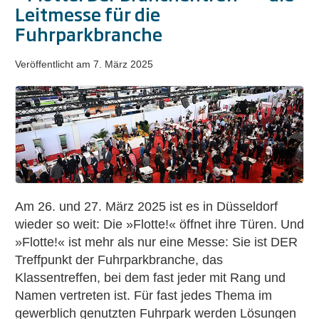
Leitmesse für die
Fuhrparkbranche
Veröffentlicht am
7. März 2025
»Flotte!
Der
Branchentreff«
–
die
Leitmesse
für
Am 26. und 27. März 2025 ist es in Düsseldorf
die
wieder so weit: Die »Flotte!« öffnet ihre Türen. Und
Fuhrparkbranche
»Flotte!« ist mehr als nur eine Messe: Sie ist DER
Treffpunkt der Fuhrparkbranche, das
Klassentreffen, bei dem fast jeder mit Rang und
Namen vertreten ist. Für fast jedes Thema im
gewerblich genutzten Fuhrpark werden Lösungen