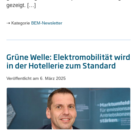
gezeigt. […]
Kategorie
BEM-Newsletter
Grüne Welle: Elektromobilität wird
in der Hotellerie zum Standard
Veröffentlicht am
6. März 2025
Grüne
Welle:
Elektromobilität
wird
in
der
Hotellerie