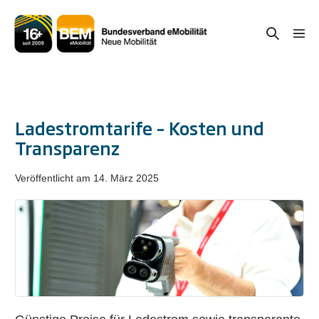
Zum
Inhalt
Suche-
Menü
springen
Schal
Schalter
Ladestromtarife – Kosten und
Transparenz
Veröffentlicht am
14. März 2025
Ladestromtarife
–
Kosten
und
Transparenz