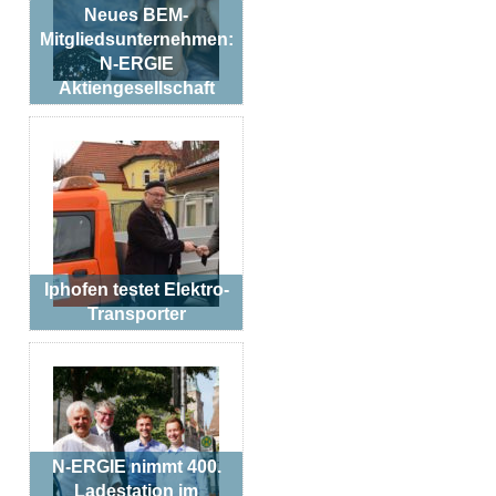
Neues BEM-
Mitgliedsunternehmen:
N-ERGIE
Aktiengesellschaft
Iphofen testet Elektro-
Transporter
N-ERGIE nimmt 400.
Ladestation im