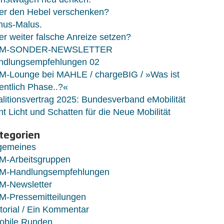
er den Hebel verschenken?
nus-Malus.
r weiter falsche Anreize setzen?
M-SONDER-NEWSLETTER
ndlungsempfehlungen 02
M-Lounge bei MAHLE / chargeBIG / »Was ist
entlich Phase..?«
litionsvertrag 2025: Bundesverband eMobilität
ht Licht und Schatten für die Neue Mobilität
tegorien
lgemeines
M-Arbeitsgruppen
M-Handlungsempfehlungen
M-Newsletter
M-Pressemitteilungen
torial / Ein Kommentar
obile Runden