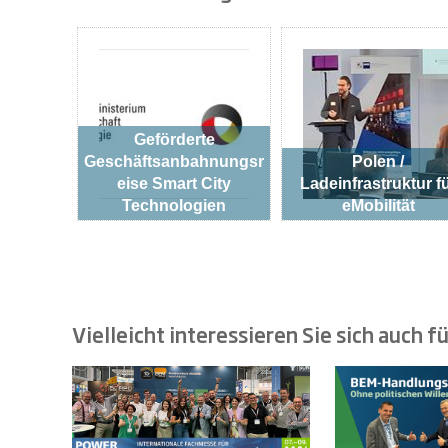
Geförderte
Geschäftsanbahnungsr
Polen /
eise Smart City
Ladeinfrastruktur f
Technologien
eMobilität
Vielleicht interessieren Sie sich auch fü