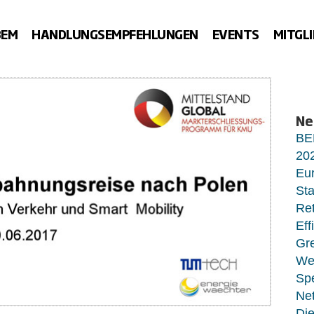
BEM
HANDLUNGSEMPFEHLUNGEN
EVENTS
MITGL
Ne
BE
20
Eur
Sta
Ret
Eff
Gr
Wet
Sp
Net
Di