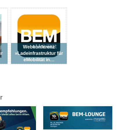
Webkonferenz
ür
»Ladeinfrastruktur für
eMobilität in…
r