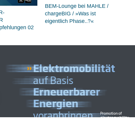
BEM-Lounge bei MAHLE /
R-
chargeBIG / »Was ist
R
eigentlich Phase..?«
fehlungen 02