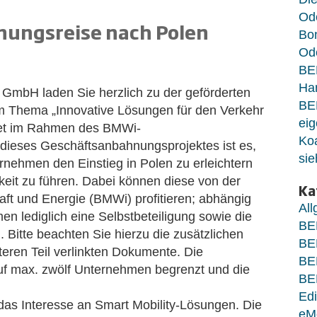
Od
nungsreise nach Polen
Bo
Ode
BE
Ha
mbH laden Sie herzlich zu der geförderten
BE
 Thema „Innovative Lösungen für den Verkehr
eig
ndet im Rahmen des BMWi-
Koa
 dieses Geschäftsanbahnungsprojektes ist es,
sie
rnehmen den Einstieg in Polen zu erleichtern
gkeit zu führen. Dabei können diese von der
Ka
ft und Energie (BMWi) profitieren; abhängig
Al
en lediglich eine Selbstbeteiligung sowie die
BE
 Bitte beachten Sie hierzu die zusätzlichen
BE
teren Teil verlinkten Dokumente. Die
BE
 auf max. zwölf Unternehmen begrenzt und die
BE
Edi
as Interesse an Smart Mobility-Lösungen. Die
eM