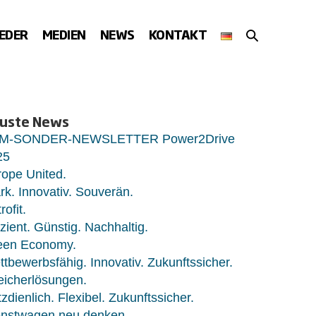
SUCHE-
IEDER
MEDIEN
NEWS
KONTAKT
SCHALTER
uste News
M-SONDER-NEWSLETTER Power2Drive
25
ope United.
rk. Innovativ. Souverän.
rofit.
izient. Günstig. Nachhaltig.
een Economy.
tbewerbsfähig. Innovativ. Zukunftssicher.
eicherlösungen.
zdienlich. Flexibel. Zukunftssicher.
enstwagen neu denken.