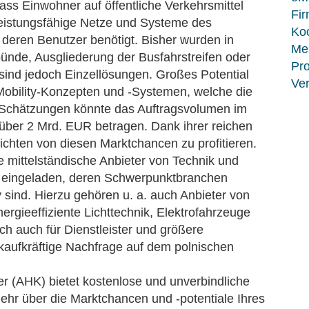
dass Einwohner auf öffentliche Verkehrsmittel
Fir
eistungsfähige Netze und Systeme des
Koo
r deren Benutzer benötigt. Bisher wurden in
Me
ünde, Ausgliederung der Busfahrstreifen oder
Pro
sind jedoch Einzellösungen. Großes Potential
Ver
obility-Konzepten und -Systemen, welche die
t Schätzungen könnte das Auftragsvolumen im
über 2 Mrd. EUR betragen. Dank ihrer reichen
chten von diesen Marktchancen zu profitieren.
e mittelständische Anbieter von Technik und
d eingeladen, deren Schwerpunktbranchen
 sind. Hierzu gehören u. a. auch Anbieter von
gieeffiziente Lichttechnik, Elektrofahrzeuge
ch auch für Dienstleister und größere
kaufkräftige Nachfrage auf dem polnischen
 (AHK) bietet kostenlose und unverbindliche
hr über die Marktchancen und -potentiale Ihres