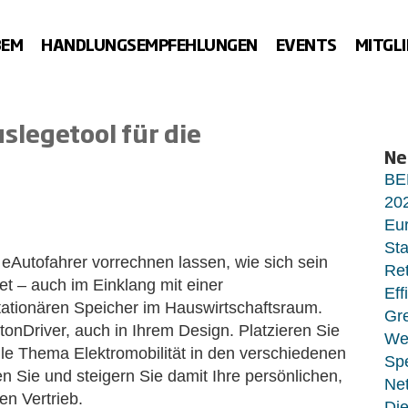
BEM
HANDLUNGSEMPFEHLUNGEN
EVENTS
MITGL
slegetool für die
Ne
BE
20
Eur
Sta
 eAutofahrer vorrechnen lassen, wie sich sein
Ret
t – auch im Einklang mit einer
Eff
ationären Speicher im Hauswirtschaftsraum.
Gr
tonDriver, auch in Ihrem Design. Platzieren Sie
Wet
lle Thema Elektromobilität in den verschiedenen
Sp
 Sie und steigern Sie damit Ihre persönlichen,
Net
en Vertrieb.
Di