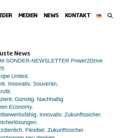
SUCHE-
IEDER
MEDIEN
NEWS
KONTAKT
SCHALTER
uste News
M-SONDER-NEWSLETTER Power2Drive
25
ope United.
rk. Innovativ. Souverän.
rofit.
izient. Günstig. Nachhaltig.
een Economy.
tbewerbsfähig. Innovativ. Zukunftssicher.
eicherlösungen.
zdienlich. Flexibel. Zukunftssicher.
enstwagen neu denken.