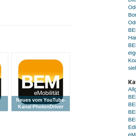
Od
Bo
Ode
BE
Ha
BE
eig
Koa
sie
Ka
Al
BE
Neues vom YouTube-
BE
Kanal PhotonDriver
BE
BE
Edi
eM