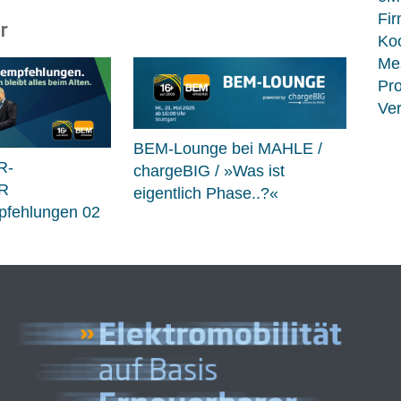
Fir
r
Koo
Me
Pro
Ver
BEM-Lounge bei MAHLE /
R-
chargeBIG / »Was ist
R
eigentlich Phase..?«
fehlungen 02