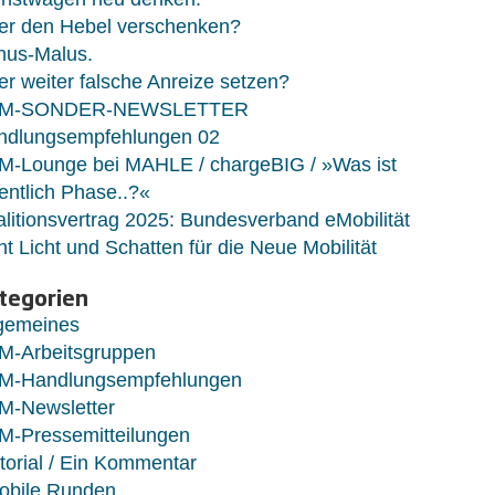
er den Hebel verschenken?
nus-Malus.
r weiter falsche Anreize setzen?
M-SONDER-NEWSLETTER
ndlungsempfehlungen 02
M-Lounge bei MAHLE / chargeBIG / »Was ist
entlich Phase..?«
litionsvertrag 2025: Bundesverband eMobilität
ht Licht und Schatten für die Neue Mobilität
tegorien
lgemeines
M-Arbeitsgruppen
M-Handlungsempfehlungen
M-Newsletter
M-Pressemitteilungen
torial / Ein Kommentar
obile Runden