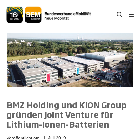
Zum
Inhalt
Suche-
Menü
springen
Schal
Schalter
BMZ Holding und KION Group
gründen Joint Venture für
Lithium-Ionen-Batterien
Veröffentlicht am
11. Juli 2019