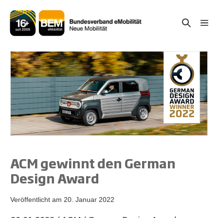
Zum
Inhalt
Suche-
Menü
springen
Schal
Schalter
ACM gewinnt den German
Design Award
Veröffentlicht am
20. Januar 2022