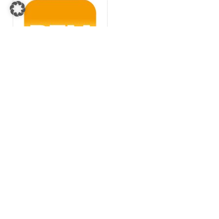
NM 18, Henk Meiborg
Verleihung der
Ehrenmitgliedschaft an
Henk Meiborg