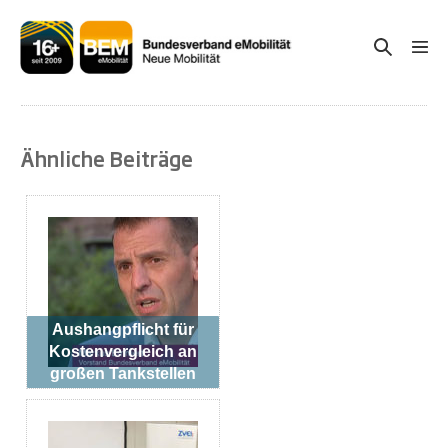
Zum
Inhalt
Suche-
Menü
springen
Schal
Schalter
Ähnliche Beiträge
Aushangpflicht für
Kostenvergleich an
großen Tankstellen