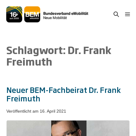
Zum
Inhalt
Suche-
Menü
springen
Schal
Schalter
Schlagwort:
Dr. Frank
Freimuth
Neuer BEM-Fachbeirat Dr. Frank
Freimuth
Veröffentlicht am
16. April 2021
Neuer
BEM-