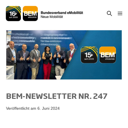
Zum
Inhalt
Suche-
Menü
springen
Schal
Schalter
BEM-NEWSLETTER NR. 247
Veröffentlicht am
6. Juni 2024