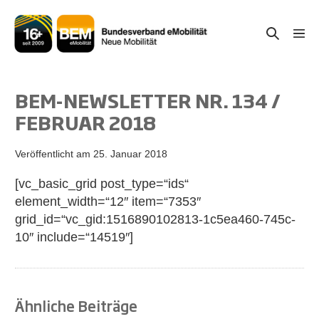
Zum
Inhalt
Suche-
Menü
springen
Schal
Schalter
BEM-NEWSLETTER NR. 134 /
FEBRUAR 2018
Veröffentlicht am
25. Januar 2018
[vc_basic_grid post_type=“ids“
element_width=“12″ item=“7353″
grid_id=“vc_gid:1516890102813-1c5ea460-745c-
10″ include=“14519″]
Ähnliche Beiträge